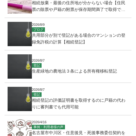
相続放棄・最後の住所地が分からない場合【住民
票の除票や戸籍の附票が保存期間満了で取得でき
ない場合】
2026/8/9
ブログ
共用部分が別で登記がある場合のマンションの登
録免許税の計算【相続登記】
2026/8/7
登記
生産緑地の農地法３条による所有権移転登記
2026/8/7
登記
相続登記の評価証明書を取得するのに戸籍の代わ
りに審判書でも代用可能
2026/4/16
事例・利用者様の声
名古屋市中川区・任意後見・死後事務委任契約を