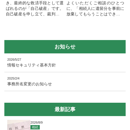
き、最終的な救済手段として選
よくいただくご相談のひとつ
ばれるのが「自己破産」です。
に、「相続人に遺留分を事前に
自己破産を申し立て、裁判所か
放棄してもらうことはできない
ら免責許可を受ければ、原則と
か？」というものがあります。
して借金の返済義務から解放さ
遺留分とは、兄弟姉妹を除く一
れます。つまり、借金が全て...
定の相続人（配偶者・子・直...
お知らせ
2026/5/27
情報セキュリティ基本方針
2025/2/4
事務所名変更のお知らせ
最新記事
2026/8/9
相続