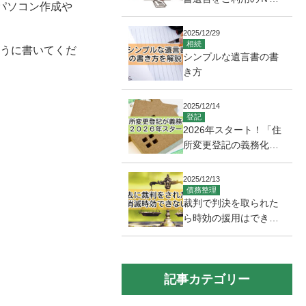
パソコン作成や
(６０代・女性)
2025/12/29
相続
ように書いてくだ
シンプルな遺言書の書
き方
2025/12/14
登記
2026年スタート！「住
所変更登記の義務化」
とは？期限や罰則、手
続き方法を司法書士が
2025/12/13
解説
債務整理
裁判で判決を取られた
ら時効の援用はできな
い？一生払い続ける義
務が残る？
記事カテゴリー