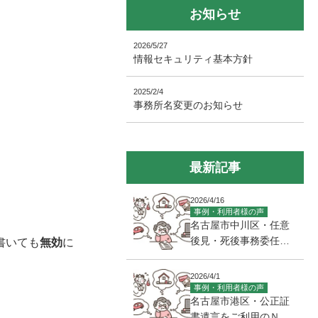
お知らせ
2026/5/27
情報セキュリティ基本方針
2025/2/4
事務所名変更のお知らせ
最新記事
2026/4/16
事例・利用者様の声
名古屋市中川区・任意
後見・死後事務委任契
書いても
無効
に
約をご利用のY様(７０
代・女性)
2026/4/1
事例・利用者様の声
名古屋市港区・公正証
書遺言をご利用のＮ様