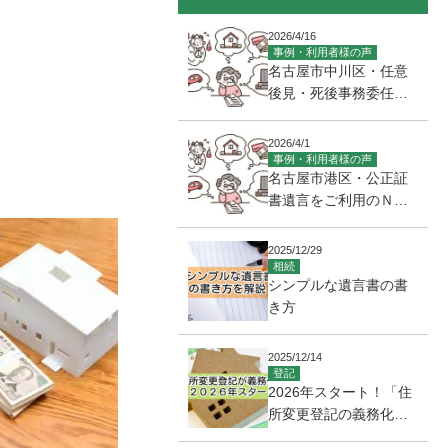
2026/4/16
事例・利用者様の声
名古屋市中川区・任意
後見・死後事務委任契
約をご利用のY様(７０
代・女性)
2026/4/1
事例・利用者様の声
名古屋市港区・公正証
書遺言をご利用のＮ様
(６０代・女性)
2025/12/29
相続
シンプルな遺言書の書
き方
2025/12/14
登記
2026年スタート！「住
所変更登記の義務化」
とは？期限や罰則、手