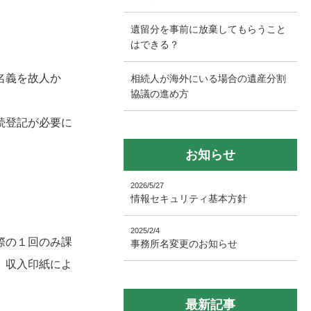
遺留分を事前に放棄してもらうこと
はできる？
名義を故人か
相続人が海外にいる場合の遺産分割
協議の進め方
続登記が必要に
お知らせ
2026/5/27
情報セキュリティ基本方針
2025/2/4
際の１回のみ課
事務所名変更のお知らせ
、収入印紙によ
最新記事