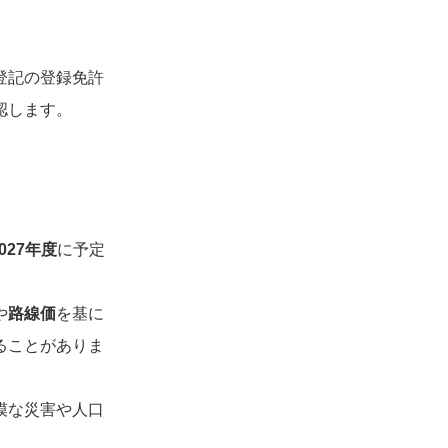
登記の登録免許
認します。
2027年度
に予定
や
路線価
を基に
ることがありま
模な災害や人口