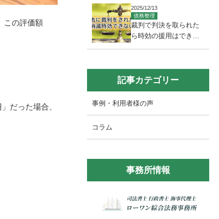
続き方法を司法書士が
2025/12/13
解説
債務整理
。この評価額
裁判で判決を取られた
ら時効の援用はできな
い？一生払い続ける義
務が残る？
記事カテゴリー
事例・利用者様の声
円」だった場合、
コラム
事務所情報